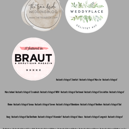
Hochzeitsfotograf Steinfurt
Hochzeitsfotograf Münster
Hochzeitsfotograf
Münsterland
Hochzeitsfotograf Osnabrück
Hochzeitsfotograf NRW
Hochzeitsfotograf Dortmund
Hochzeitsfotograf Emsdetten
Hochzeitsfotograf
Rheine
Hochzeitsfotograf Gronau
Hochzeitsfotograf Greven
Hochzeitsfotograf Ibbenbüren
Hochzeitsfotograf Nordhorn
Hochzeitsfotograf Bad
Iburg
Hochzeitsfotograf Bad Bentheim
Hochzeitsfotograf Warendorf
Hochzeitsfotograf Ahaus
Hochzeitsfotograf Lengerich
Hochzeitsfotograf